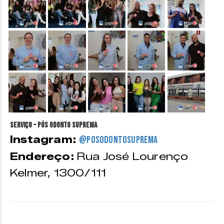
&nbsp;
&nbsp;
&nbsp;
&nbsp;
&nbsp;
&nbsp;
&nbsp;
&nbsp;
&nbsp;
&nbsp;
Serviço – Pós Odonto SUPREMA
Instagram:
@posodontosuprema
Endereço:
Rua José Lourenço
Kelmer, 1300/111