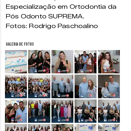
Especialização em Ortodontia da
Pós Odonto SUPREMA.
Fotos: Rodrigo Paschoalino
Galeria de fotos
&nbsp;
&nbsp;
&nbsp;
&nbsp;
&nbsp;
&nbsp;
&nbsp;
&nbsp;
&nbsp;
&nbsp;
&nbsp;
&nbsp;
&nbsp;
&nbsp;
&nbsp;
&nbsp;
&nbsp;
&nbsp;
&nbsp;
&nbsp;