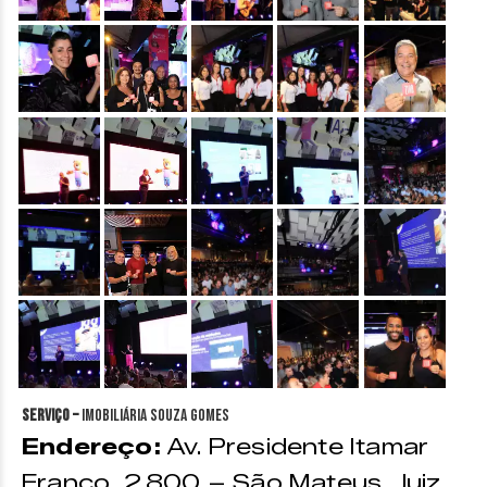
&nbsp;
&nbsp;
&nbsp;
&nbsp;
&nbsp;
&nbsp;
&nbsp;
&nbsp;
&nbsp;
&nbsp;
&nbsp;
&nbsp;
&nbsp;
&nbsp;
&nbsp;
&nbsp;
&nbsp;
&nbsp;
&nbsp;
&nbsp;
Serviço –
Imobiliária Souza Gomes
Endereço:
Av. Presidente Itamar
Franco, 2.800 – São Mateus, Juiz