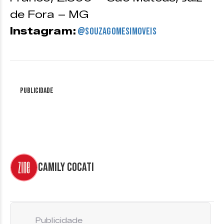
de Fora – MG
Instagram:
@souzagomesimoveis
Publicidade
Camily Cocati
Publicidade