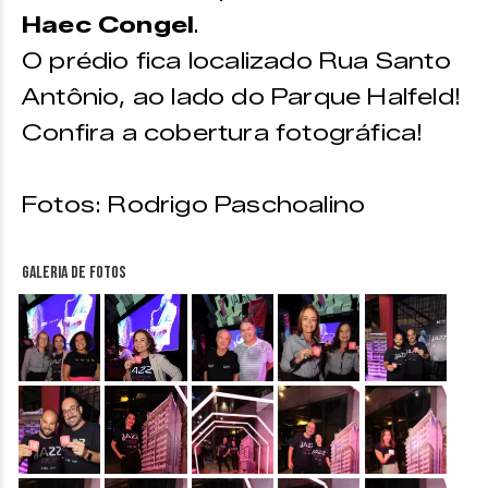
Haec Congel
.
O prédio fica localizado Rua Santo
Antônio, ao lado do Parque Halfeld!
Confira a cobertura fotográfica!
Fotos: Rodrigo Paschoalino
Galeria de fotos
&nbsp;
&nbsp;
&nbsp;
&nbsp;
&nbsp;
&nbsp;
&nbsp;
&nbsp;
&nbsp;
&nbsp;