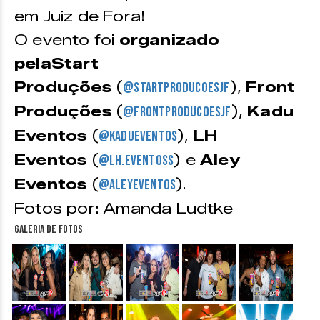
em Juiz de Fora!
O evento foi
organizado
pelaStart
Produções
(
),
Front
@startproducoesjf
Produções
(
),
Kadu
@frontproducoesjf
Eventos
(
),
LH
@kadueventos
Eventos
(
) e
Aley
@lh.eventoss
Eventos
(
).
@aleyeventos
Fotos por: Amanda Ludtke
Galeria de fotos