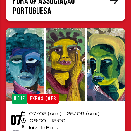
Fora @ Associação
Portuguesa
HOJE
EXPOSIÇÕES
07/08 (sex) - 25/09 (sex)
07
08:00 - 18:00
Juiz de Fora