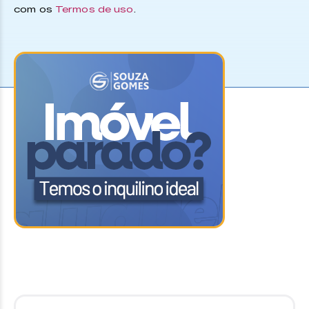
com os
Termos de uso
.