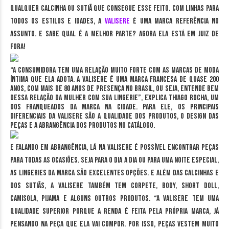
qualquer calcinha ou sutiã que consegue esse feito. Com linhas para
todos os estilos e idades, a
Valisere
é uma marca referência no
assunto. E sabe qual é a melhor parte? Agora ela está em Juiz de
Fora!
“A consumidora tem uma relação muito forte com as marcas de moda
íntima que ela adota. A Valisere é uma marca francesa de quase 200
anos, com mais de 80 anos de presença no Brasil, ou seja, entende bem
dessa relação da mulher com sua lingerie”, explica Thiago Rocha, um
dos franqueados da marca na cidade. Para ele, os principais
diferenciais da Valisere são a qualidade dos produtos, o design das
peças e a abrangência dos produtos no catálogo.
E falando em abrangência, lá na Valisere é possível encontrar peças
para todas as ocasiões. Seja para o dia a dia ou para uma noite especial,
as lingeries da marca são excelentes opções. E além das calcinhas e
dos sutiãs, a Valisere também tem corpete, body, short doll,
camisola, pijama e alguns outros produtos. “A Valisere tem uma
qualidade superior porque a renda é feita pela própria marca, já
pensando na peça que ela vai compor. Por isso, peças vestem muito