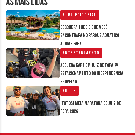
AS MAIS LIDAS
Publieditorial
Descubra tudo o que você
encontrará no parque aquático
Áurias Park
Entretenimento
Acelera Kart em Juiz de Fora @
estacionamento do Independência
Shopping
Fotos
[FOTOS] Meia Maratona de Juiz de
Fora 2026