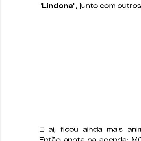
"
Lindona
", junto com outro
E aí, ficou ainda mais a
Então anota na agenda: MC