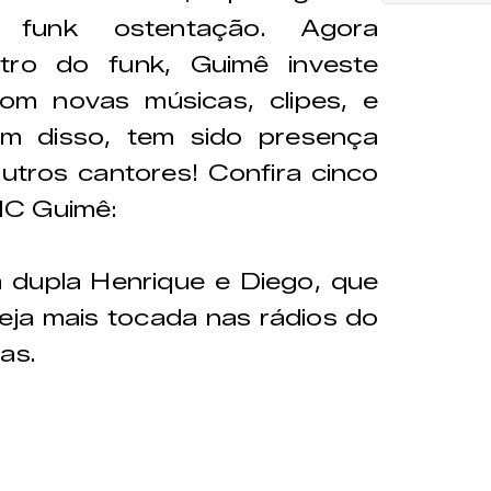
o funk ostentação. Agora
ro do funk, Guimê investe
om novas músicas, clipes, e
ém disso, tem sido presença
tros cantores! Confira cinco
C Guimê:
a dupla Henrique e Diego, que
eja mais tocada nas rádios do
as.