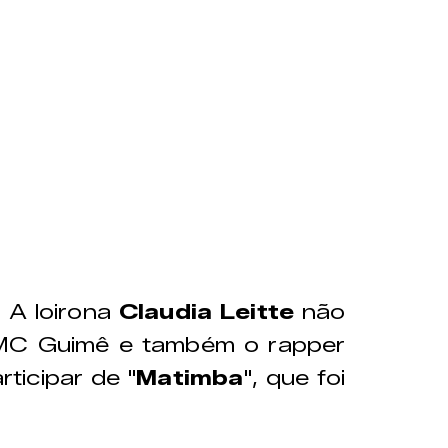
 A loirona
Claudia Leitte
não
MC Guimê e também o rapper
ticipar de "
Matimba
", que foi