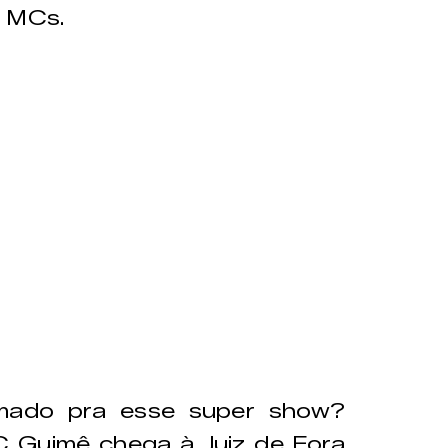
s MCs.
nimado pra esse super show?
 Guimê chega à Juiz de Fora