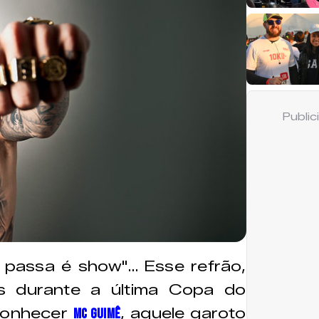
Publi
 passa é show"… Esse refrão,
s durante a última Copa do
 conhecer
, aquele garoto
MC Guimê