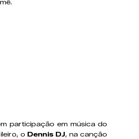
imê.
em participação em música do
leiro, o
Dennis DJ
, na canção