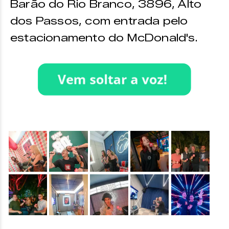
Barão do Rio Branco, 3896, Alto
dos Passos, com entrada pelo
estacionamento do McDonald's.
&nbsp;
&nbsp;
&nbsp;
&nbsp;
&nbsp;
&nbsp;
&nbsp;
&nbsp;
&nbsp;
&nbsp;