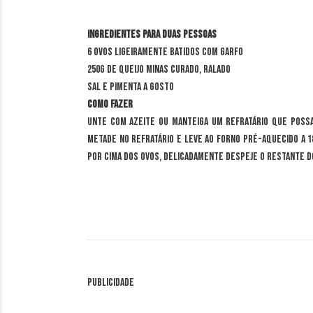
Ingredientes para duas pessoas
6 ovos ligeiramente batidos com garfo
250g de queijo minas curado, ralado
Sal e pimenta a gosto
Como fazer
Unte com azeite ou manteiga um refratário que possa
metade no refratário e leve ao forno pré-aquecido a 1
por cima dos ovos, delicadamente despeje o restante do
Publicidade