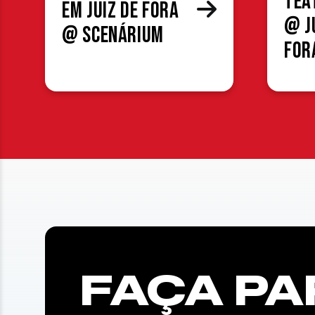
Tea
em Juiz de Fora
@ J
@ Scenárium
For
FAÇA PA