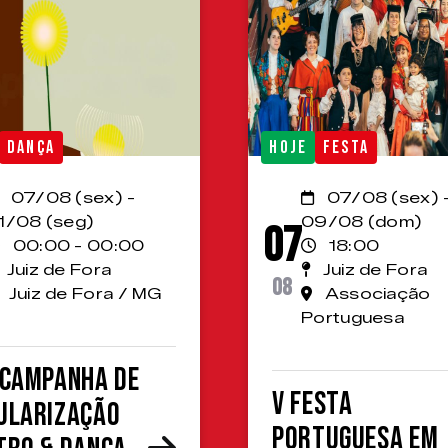
DANÇA
HOJE
FESTA
07/08 (sex) -
07/08 (sex) 
1/08 (seg)
09/08 (dom)
07
00:00 - 00:00
18:00
Juiz de Fora
Juiz de Fora
08
Juiz de Fora / MG
Associação
Portuguesa
 Campanha de
V Festa
ularização
Portuguesa em