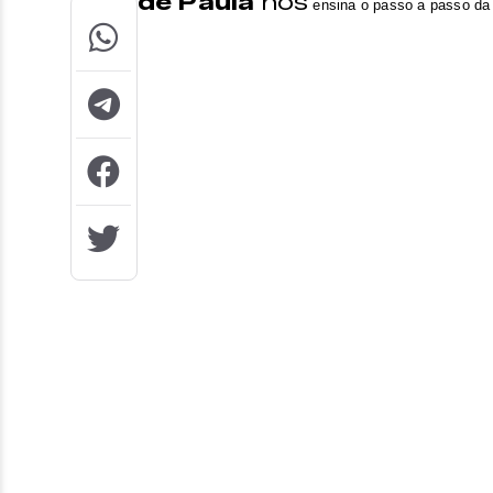
de Paula
nos
ensina o passo a passo da r