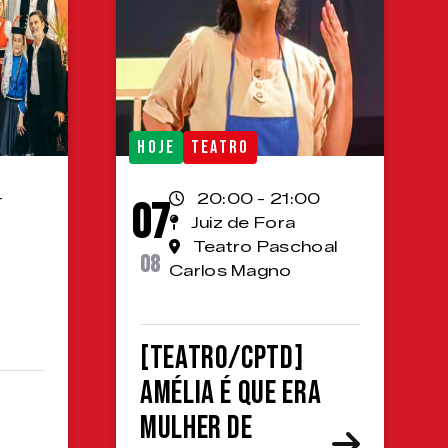
HOJE
TEATRO
-
20:00 - 21:00
07
Juiz de Fora
Teatro Paschoal
08
Carlos Magno
[TEATRO/CPTD]
Amélia é que era
mulher de