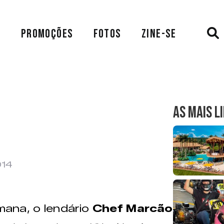
A
PROMOÇÕES
FOTOS
ZINE-SE
AS MAIS L
014
ana, o lendário
Chef Marcão