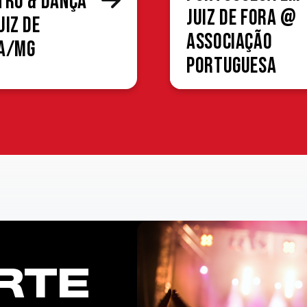
tro & Dança
Juiz de Fora @
uiz de
Associação
a/MG
Portuguesa
RTE