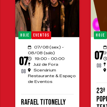
HOJE
EVENTOS
HOJE
07/08 (sex) -
07
08/08 (sáb)
3
07
19:00 - 00:00
Juiz de Fora
08
08
Scenárium
Restaurante & Espaço
de Eventos
23ª
Pop
Rafael Titonelly