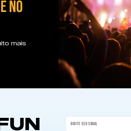
E NO
ito mais
FUN