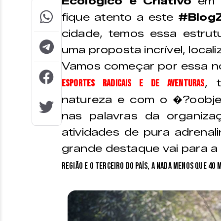
Ecológico e Criativo
em J
fique atento a este
#Blog
cidade, temos essa estrut
uma proposta incrível, local
Vamos começar por essa not
, 
Esportes Radicais e de Aventuras
natureza e com o �?oobje
nas palavras da organizaç
atividades de pura adrenali
grande destaque vai para 
região e o terceiro do país, a nada menos que 40 