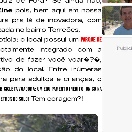
uiz de Fora? Se ainda não,
Zine
pois, bem aqui em nossa
ura pra lá de inovadora, com
izada no bairro Torreões.
ícia: o local possui um
Parque de
totalmente integrado com a
Publi
tivo de fazer você voar�?�,
ão do local. Entre inúmeras
na para adultos e crianças, o
a
Bicicleta Voadora: um equipamento inédito, único na
Tem coragem?!
metros do solo!