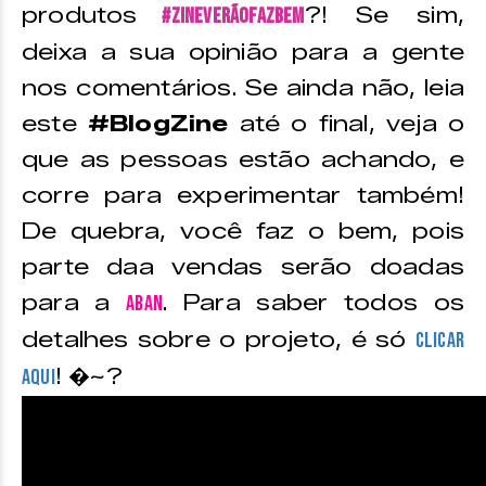
produtos
?! Se sim,
#ZineVerãoFazBem
deixa a sua opinião para a gente
nos comentários. Se ainda não, leia
este
#BlogZine
até o final, veja o
que as pessoas estão achando, e
corre para experimentar também!
De quebra, você faz o bem, pois
parte daa vendas serão doadas
para a
. Para saber todos os
ABAN
detalhes sobre o projeto, é só
CLICAR
! �~?
AQUI