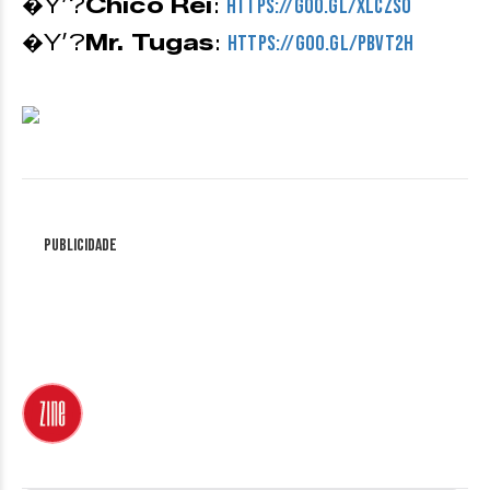
�Y’?
Chico Rei
:
https://goo.gl/XlCzso
�Y’?
Mr. Tugas
:
https://goo.gl/pbvt2H
Publicidade