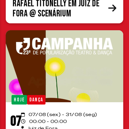
Rafael Titonelly em Juiz de
Fora @ Scenárium
HOJE
DANÇA
07/08 (sex) - 31/08 (seg)
07
00:00 - 00:00
Juiz de Fora