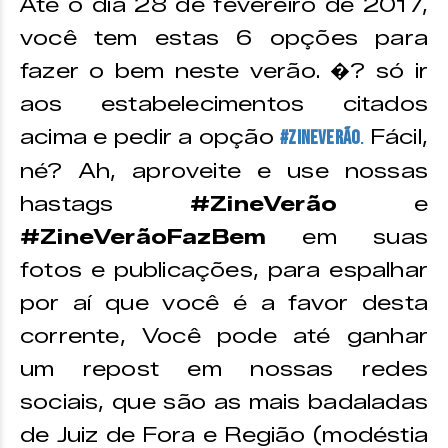
Até o dia 28 de fevereiro de 2017,
você tem estas 6 opções para
fazer o bem neste verão. �? só ir
aos estabelecimentos citados
acima e pedir a opção
Fácil,
#ZineVerão
.
né? Ah, aproveite e use nossas
hastags
#ZineVerão
e
#ZineVerãoFazBem
em suas
fotos e publicações, para espalhar
por aí que você é a favor desta
corrente, Você pode até ganhar
um repost em nossas redes
sociais, que são as mais badaladas
de Juiz de Fora e Região (modéstia