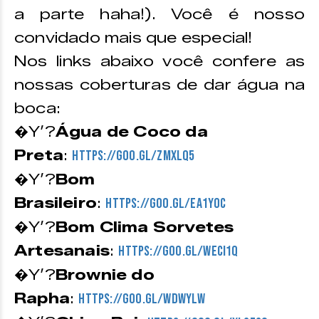
a parte haha!). Você é nosso
convidado mais que especial!
Nos links abaixo você confere as
nossas coberturas de dar água na
boca:
�Y’?
Água de Coco da
Preta
:
https://goo.gl/ZmxLq5
�Y’?
Bom
Brasileiro
:
https://goo.gl/EA1yoC
�Y’?
Bom Clima Sorvetes
Artesanais
:
https://goo.gl/WecI1Q
�Y’?
Brownie do
Rapha
:
https://goo.gl/WDwylW