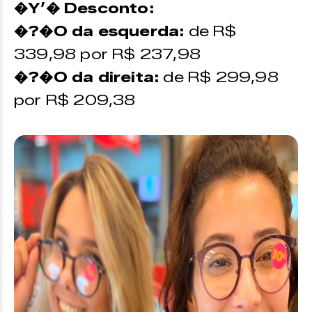
�Y’� Desconto:
�?�O da esquerda:
de R$
339,98 por R$ 237,98
�?�O da direita:
de R$ 299,98
por R$ 209,38