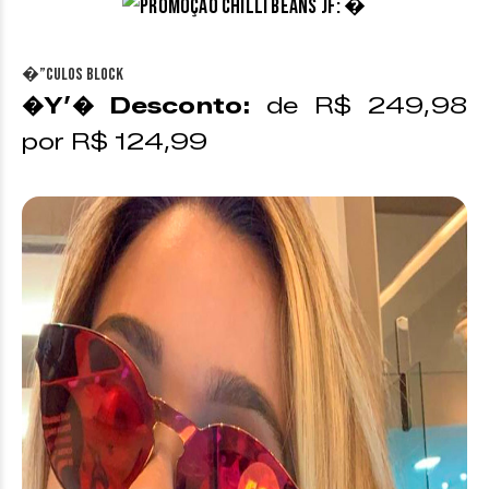
�”culos Block
�Y’� Desconto:
de R$ 249,98
por R$ 124,99