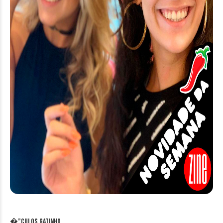
�”culos Gatinho