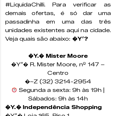
#LiquidaChilli. Para verificar as
demais ofertas, é só dar uma
passadinha em uma das três
unidades existentes aqui na cidade.
Veja quais são abaixo:
�Y’?
�Y.� Mister Moore
�Y”� R. Mister Moore, nº 147 –
Centro
�~Z (32) 3214-2954
Segunda a sexta: 9h às 19h |
Sábados: 9h às 14h
�Y.� Independência Shopping
�Y”� Loja 165, Piso 1