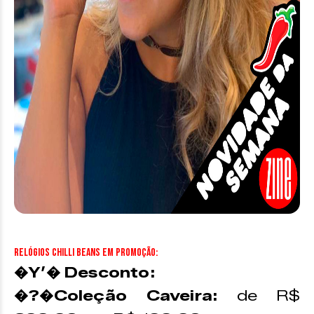
Relógios Chilli Beans em promoção:
�Y’� Desconto:
�?�Coleção Caveira:
de R$