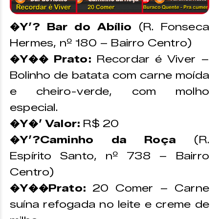
�Y’? Bar do Abílio
(R. Fonseca
Hermes, nº 180 – Bairro Centro)
�Y�� Prato:
Recordar é Viver –
Bolinho de batata com carne moída
e cheiro-verde, com molho
especial.
�Y�’ Valor:
R$ 20
�Y’?Caminho da Roça
(R.
Espírito Santo, nº 738 – Bairro
Centro)
�Y��Prato:
20 Comer – Carne
suína refogada no leite e creme de