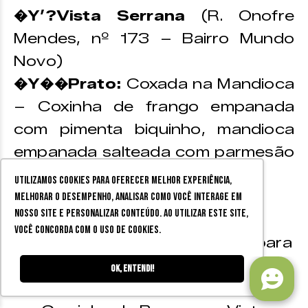
�Y’?Vista Serrana
(R. Onofre
Mendes, nº 173 – Bairro Mundo
Novo)
�Y��Prato:
Coxada na Mandioca
–
Coxinha de frango empanada
com pimenta biquinho, mandioca
empanada salteada com parmesão
e molho da casa.
Utilizamos cookies para oferecer melhor experiência,
�Y�’Valor:
R$ 20
melhorar o desempenho, analisar como você interage em
nosso site e personalizar conteúdo. Ao utilizar este site,
�Ys- Distância entre os
você concorda com o uso de cookies.
estabelecimentos:
Gentileza para
o Espetinho da
Ok, entendi!
Villa aproximadamente 2 min |