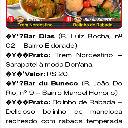
�Y’?Bar Dias
(R. Luiz Rocha, nº
02 – Bairro Eldorado)
�Y��Prato:
Trem Nordestino –
Sarapatel à moda Don'ana.
�Y�’Valor:
R$ 20
�Y’?Bar du Buneco
(R. João Do
Rio, nº 9 – Bairro Manoel Honório)
�Y��Prato:
Bolinho de Rabada –
Delicioso bolinho de mandioca
recheado com rabada temperada