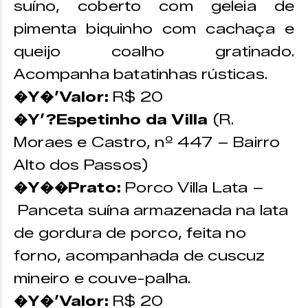
suíno, coberto com geleia de
pimenta biquinho com cachaça e
queijo coalho gratinado.
Acompanha batatinhas rústicas.
�Y�’Valor:
R$ 20
�Y’?Espetinho da Villa
(R.
Moraes e Castro, nº 447 – Bairro
Alto dos Passos)
�Y��Prato:
Porco Villa Lata –
Panceta suína armazenada na lata
de gordura de porco, feita no
forno, acompanhada de cuscuz
mineiro e couve-palha.
�Y�’Valor:
R$ 20