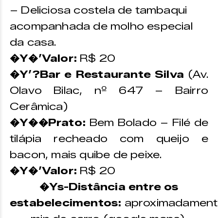
– Deliciosa costela de tambaqui
acompanhada de molho especial
da casa.
�Y�’Valor:
R$ 20
�Y’?Bar e Restaurante Silva
(Av.
Olavo Bilac, nº 647 – Bairro
Cerâmica)
�Y��Prato:
Bem Bolado – Filé de
tilápia recheado com queijo e
bacon, mais quibe de peixe.
�Y�’Valor:
R$ 20
�Ys-Distância entre os
estabelecimentos:
aproximadament