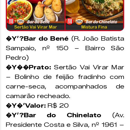
�Y’?Bar do Bené
(R. João Batista
Sampaio, nº 150 – Bairro São
Pedro)
�Y��Prato:
Sertão Vai Virar Mar
– Bolinho de feijão fradinho com
carne-seca, acompanhados de
camarão recheado.
�Y�’Valor:
R$ 20
�Y’?Bar do Chinelato
(Av.
Presidente Costa e Silva, nº 1961 –