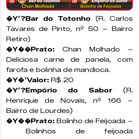
�Y’?Bar do Totonho
(R. Carlos
Tavares de Pinto, nº 50 – Bairro
Retiro)
�Y��Prato:
Chan Molhado –
Deliciosa carne de panela, com
farofa e bolinha de mandioca.
�Y�’Valor:
R$ 20
�Y’?Empório do Sabor
(R.
Henrique de Novais, nº 166 –
Bairro de Lourdes)
�Y��Prato:
Bolinho de Feijoada –
Bolinhos de feijoada