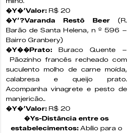
milho.
�Y�’Valor:
R$ 20
�Y’?Varanda Restô Beer
(R.
Barão de Santa Helena, n º 596 –
Bairro Granbery)
�Y��Prato:
Buraco Quente –
Pãozinho francês recheado com
suculento molho de carne moída,
calabresa e queijo prato.
Acompanha vinagrete e pesto de
manjericão..
�Y�’Valor:
R$ 20
�Ys-Distância entre os
estabelecimentos:
Abílio para o