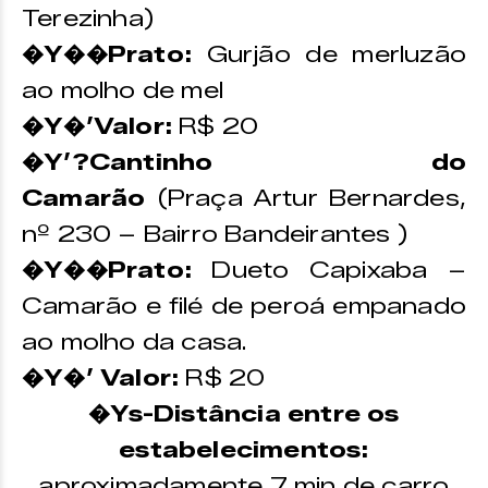
Terezinha)
�Y��Prato:
Gurjão de merluzão
ao molho de mel
�Y�’Valor:
R$ 20
�Y’?Cantinho do
Camarão
(Praça Artur Bernardes,
nº 230 – Bairro Bandeirantes )
�Y��Prato:
Dueto Capixaba –
Camarão e filé de peroá empanado
ao molho da casa.
�Y�’ Valor:
R$ 20
�Ys-Distância entre os
estabelecimentos:
aproximadamente 7 min de carro