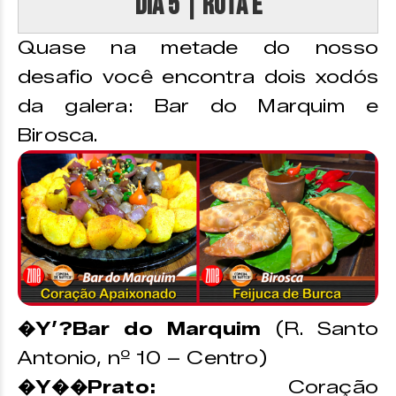
DIA 5 | Rota E
Quase na metade do nosso
desafio você encontra dois xodós
da galera: Bar do Marquim e
Birosca.
�Y’?Bar do Marquim
(R. Santo
Antonio, nº 10 – Centro)
�Y��Prato:
Coração