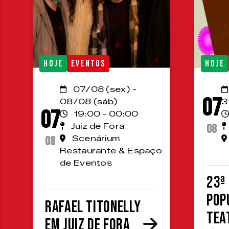
HOJE
EVENTOS
HOJE
07/08 (sex) -
07
08/08 (sáb)
3
07
19:00 - 00:00
Juiz de Fora
08
08
Scenárium
Restaurante & Espaço
de Eventos
23ª
Pop
Rafael Titonelly
Tea
em Juiz de Fora