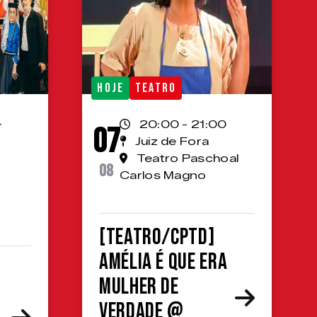
HOJE
TEATRO
-
20:00 - 21:00
07
Juiz de Fora
Teatro Paschoal
08
Carlos Magno
[TEATRO/CPTD]
Amélia é que era
mulher de
verdade @