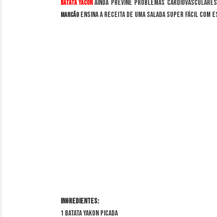
ainda previne problemas cardiovasculares
Batata Yacon
ensina a receita de uma salada super fácil com e
Marcão
Ingredientes:
1 Batata Yakon picada