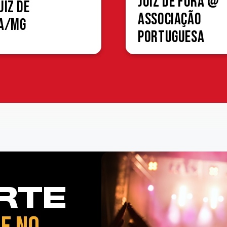
Juiz de Fora @
uiz de
Associação
a/MG
Portuguesa
RTE