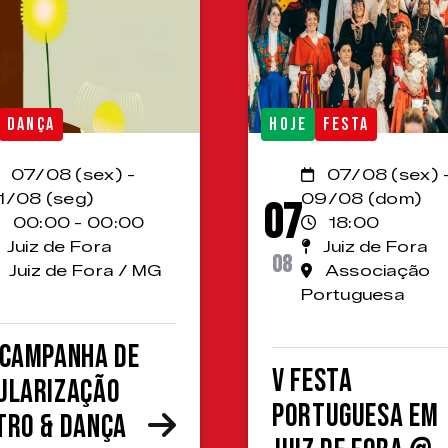
DANÇA
HOJE
FESTA
07/08 (sex) -
07/08 (sex) 
1/08 (seg)
09/08 (dom)
07
00:00 - 00:00
18:00
Juiz de Fora
Juiz de Fora
08
Juiz de Fora / MG
Associação
Portuguesa
 Campanha de
V Festa
ularização
Portuguesa em
tro & Dança