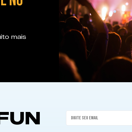
E NO
ito mais
FUN