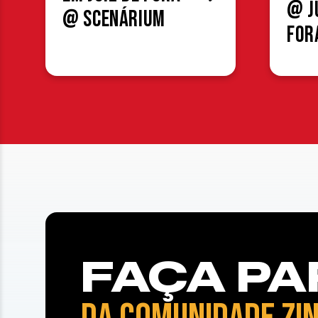
@ J
@ Scenárium
For
FAÇA PA