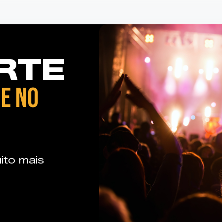
RTE
E NO
ito mais