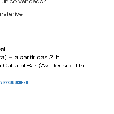
 único vencedor.
sferível.
al
a) – a partir das 21h
Cultural Bar (Av. Deusdedith
vipproducoesjf