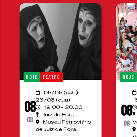
HOJE
TEATRO
HOJE
08/08 (sáb) -
26/08 (qua)
1
08
08
19:00 - 20:00
Juiz de Fora
08
Museu Ferroviário
08
V
de Juiz de Fora
V