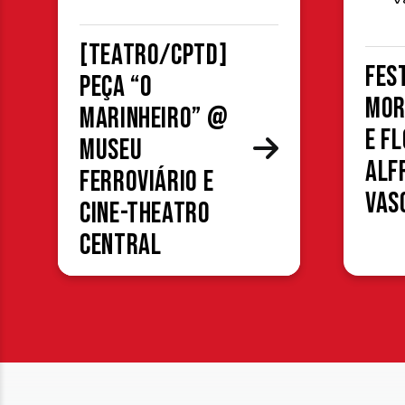
[TEATRO/CPTD]
Fes
Peça “O
Mor
Marinheiro” @
e F
Museu
Alf
Ferroviário e
Vas
Cine-Theatro
Central