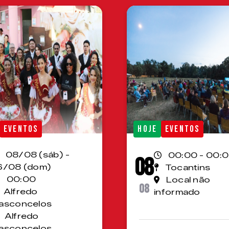
EVENTOS
HOJE
EVENTOS
08/08 (sáb) -
00:00 - 00:
08
6/08 (dom)
Tocantins
00:00
Local não
08
Alfredo
informado
asconcelos
Alfredo
asconcelos