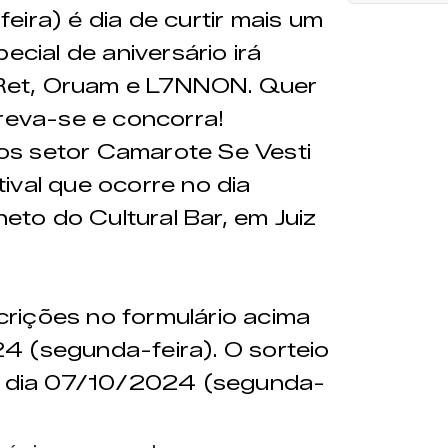
feira) é dia de curtir mais um
ecial de aniversário irá
e Ret, Oruam e L7NNON. Quer
creva-se e concorra!
os setor
Camarote Se Vesti
ival que ocorre no dia
to do Cultural Bar, em Juiz
crições no formulário acima
4 (segunda-feira). O sorteio
do dia 07/10/2024 (segunda-