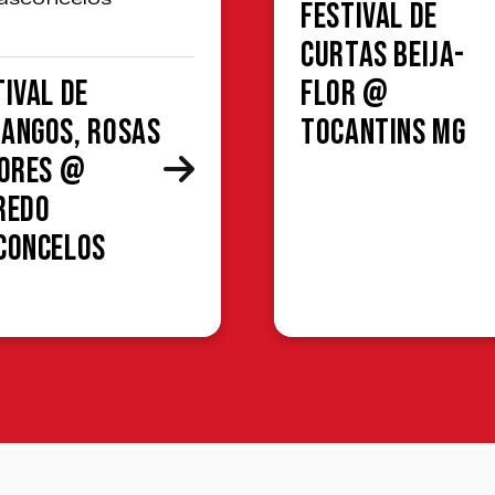
Festival de
Curtas Beija-
tival de
Flor @
angos, Rosas
Tocantins MG
lores @
redo
concelos