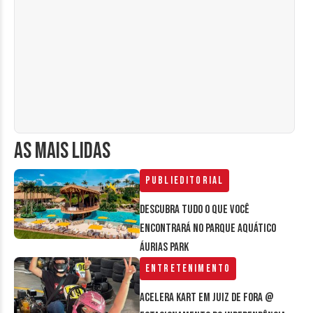
AS MAIS LIDAS
Publieditorial
Descubra tudo o que você
encontrará no parque aquático
Áurias Park
Entretenimento
Acelera Kart em Juiz de Fora @