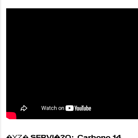
�YZ�
SERVI�?O: Carbono 14