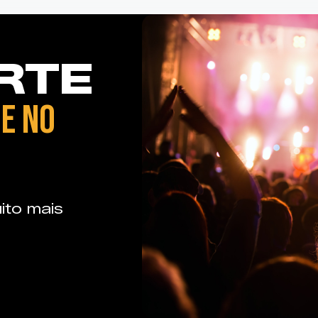
RTE
E NO
ito mais