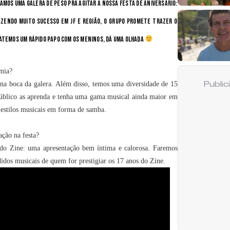
amos uma galera de peso pra agitar a nossa festa de aniversário:
azendo muito sucesso em JF e região, o grupo promete trazer o
batemos um rápido papo com os meninos, dá uma olhada
imia?
na boca da galera. Além disso, temos uma diversidade de 15
Publi
público as aprenda e tenha uma gama musical ainda maior em
s estilos musicais em forma de samba.
ação na festa?
 do Zine: uma apresentação bem íntima e calorosa. Faremos
dos musicais de quem for prestigiar os 17 anos do Zine.