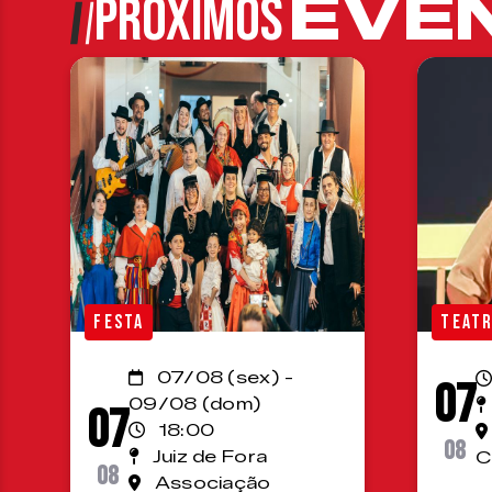
EVE
PRÓXIMOS
FESTA
TEAT
07/08 (sex) -
07
09/08 (dom)
07
18:00
08
Juiz de Fora
C
08
Associação