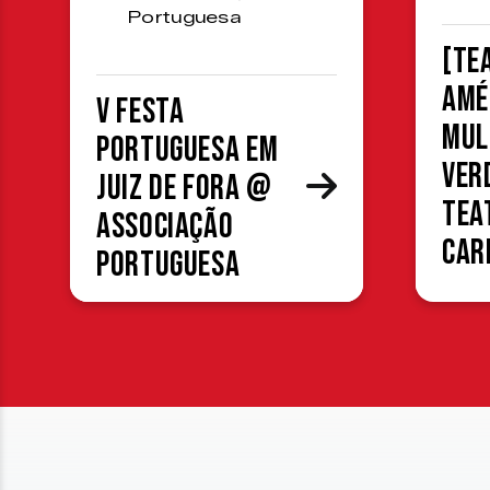
Portuguesa
[TE
Amé
V Festa
mul
Portuguesa em
ver
Juiz de Fora @
Tea
Associação
Car
Portuguesa