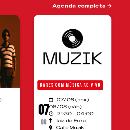
Agenda completa
BARES COM MÚSICA AO VIVO
07/08 (sex) -
0
07
08/08 (sáb)
21:30 - 04:00
08
Juiz de Fora
Café Muzik