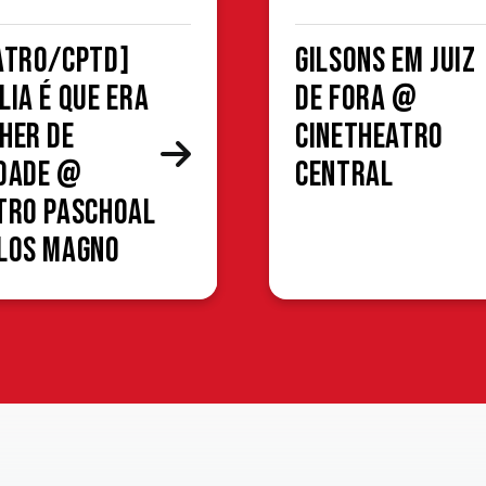
ATRO/CPTD]
Gilsons em Juiz
lia é que era
de Fora @
her de
CineTheatro
dade @
Central
tro Paschoal
los Magno