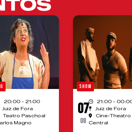
NTOS
RO
SHOW
20:00 - 21:00
21:00 - 00:0
07
Juiz de Fora
Juiz de Fora
Teatro Paschoal
Cine-Theatro
08
arlos Magno
Central