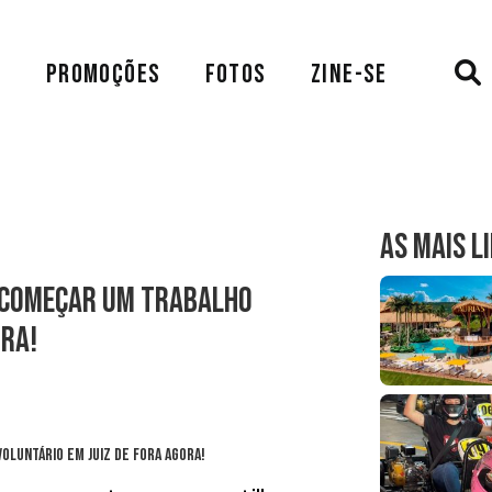
A
PROMOÇÕES
FOTOS
ZINE-SE
AS MAIS L
a começar um trabalho
ora!