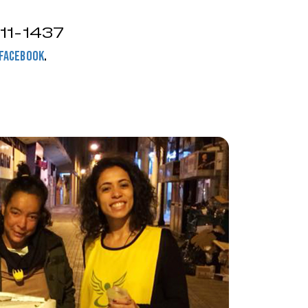
111-1437
.
Facebook
m