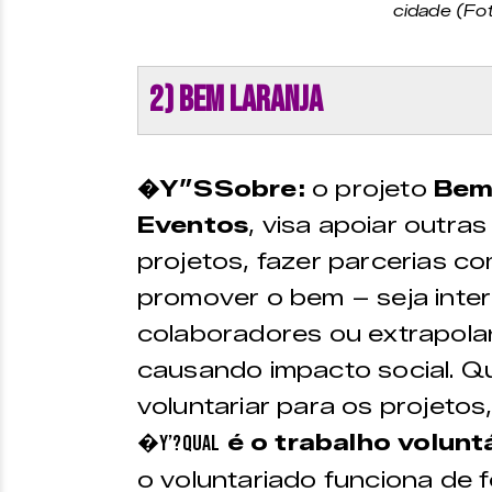
cidade (Fot
2) Bem Laranja
�Y”S
Sobre:
o projeto
Bem 
Eventos
, visa apoiar outras
projetos, fazer parcerias 
promover o bem – seja int
colaboradores ou extrapola
causando impacto social. Q
voluntariar para os projeto
é o trabalho volunt
�Y’?Qual
o
voluntariado funciona de 