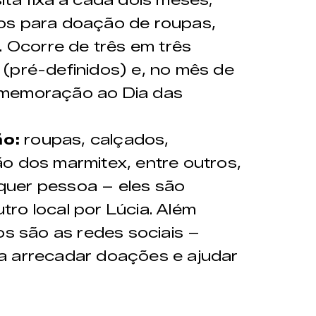
sita fixa a cada dois meses;
s para doação de roupas,
. Ocorre de três em três
(pré-definidos) e, no mês de
omemoração ao Dia das
ão:
roupas, calçados,
o dos marmitex, entre outros,
quer pessoa – eles são
ro local por Lúcia. Além
os são as redes sociais –
a arrecadar doações e ajudar