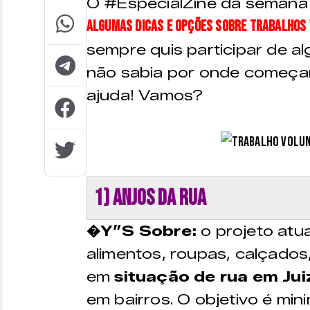
O #EspecialZine da semana 
algumas dicas e opções sobre trabalhos 
sempre quis participar de al
não sabia por onde começar,
ajuda! Vamos?
1) Anjos da Rua
�Y”S
Sobre:
o projeto atu
alimentos, roupas, calçados
em
situação de rua em Jui
em bairros. O objetivo é min