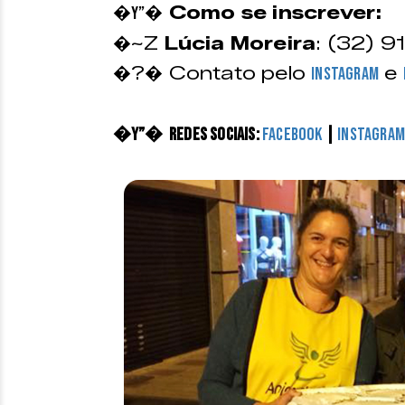
Como se inscrever:
�Y”�
�~Z
Lúcia Moreira
: (32) 9
�?� Contato pelo
e
Instagram
�Y”� Redes sociais:
Facebook
|
Instagra