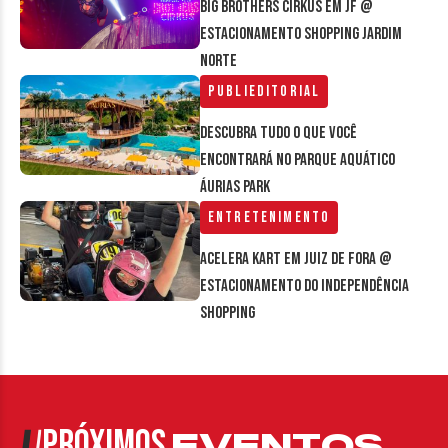
Big Brothers Cirkus em JF @
estacionamento Shopping Jardim
Norte
Publieditorial
Descubra tudo o que você
encontrará no parque aquático
Áurias Park
Entretenimento
Acelera Kart em Juiz de Fora @
estacionamento do Independência
Shopping
PRÓXIMOS
EVENTOS