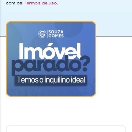
com os
Termos de uso
.