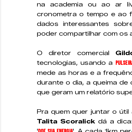
na academia ou ao ar l
cronometra o tempo e ao fi
dados interessantes sobr
poder compartilhar com os a
O diretor comercial
Gild
tecnologias, usando a
pulseir
mede as horas e a frequên
durante o dia, a queima de 
que geram um relatório supe
Pra quem quer juntar o útil 
Talita Scoralick
dá a dica
'
'. A cada 1km pe
Doe sua energia