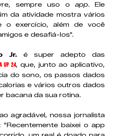
ivre, sempre uso o
app
. Ele
m da atividade mostra vários
e o exercício, além de você
migos e desafiá-los".
o Jr.
é super adepto das
, que, junto ao aplicativo,
a Up 24
cia do sono, os passos dados
calorias e vários outros dados
r bacana da sua rotina.
ao agradável, nossa jornalista
: "Recentemente baixei o app
rcorrido, um real é doado para