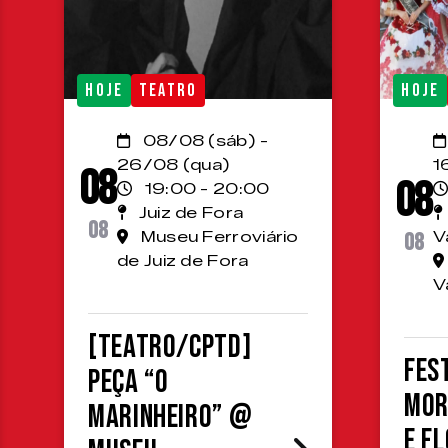
HOJE
TEATRO
HOJE
08/08 (sáb) -
26/08 (qua)
1
08
08
19:00 - 20:00
Juiz de Fora
08
Museu Ferroviário
08
V
de Juiz de Fora
V
[TEATRO/CPTD]
Fes
Peça “O
Mor
Marinheiro” @
e F