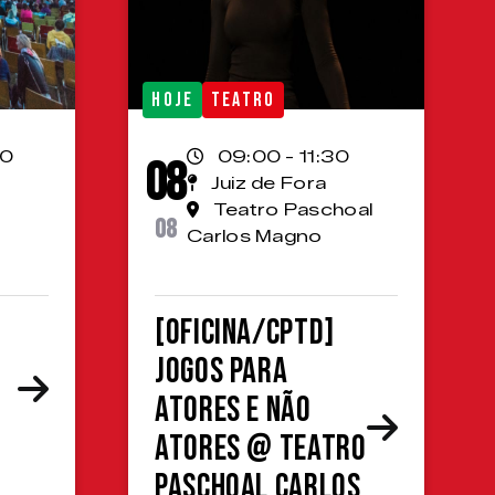
HOJE
TEATRO
00
09:00 - 11:30
08
Juiz de Fora
Teatro Paschoal
08
Carlos Magno
[OFICINA/CPTD]
Jogos para
atores e não
atores @ Teatro
Paschoal Carlos