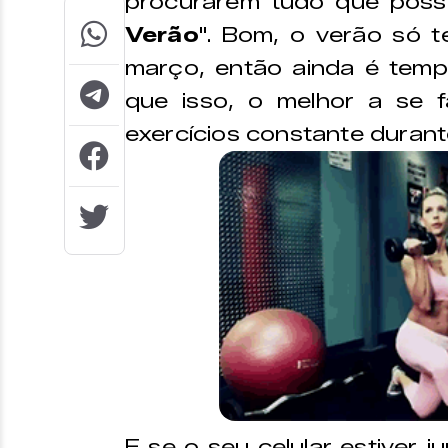
procurarem tudo que poss
Verão
". Bom, o verão só t
março, então ainda é temp
que isso, o melhor a se f
exercícios constante durant
E se o seu celular estiver 