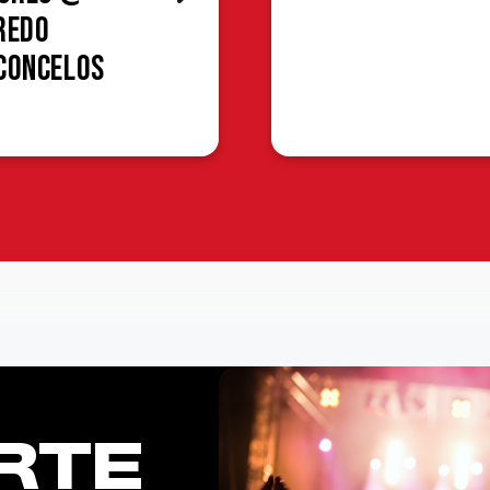
redo
concelos
RTE