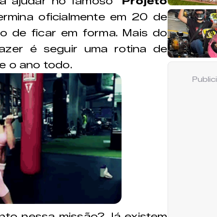
a ajudar no famoso "
Projeto
ermina oficialmente em 20 de
o de ficar em forma. Mais do
azer é seguir uma rotina de
e o ano todo.
Publi
junto nessa missão? Já existem