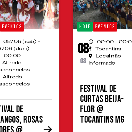
EVENTOS
HOJE
EVENTOS
08/08 (sáb) -
00:00 - 00:
08
6/08 (dom)
Tocantins
00:00
Local não
08
Alfredo
informado
asconcelos
Alfredo
asconcelos
Festival de
Curtas Beija-
tival de
Flor @
angos, Rosas
Tocantins MG
lores @