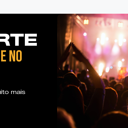
RTE
E NO
ito mais