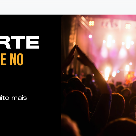
RTE
E NO
ito mais