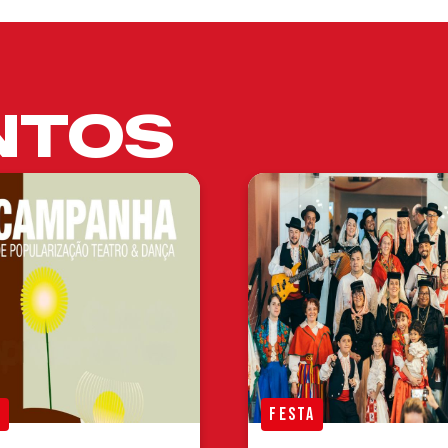
NTOS
A
FESTA