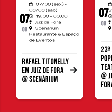
07/08 (sex) -
07
08/08 (sáb)
3
07
19:00 - 00:00
Juiz de Fora
08
08
Scenárium
Restaurante & Espaço
de Eventos
23ª
Pop
Rafael Titonelly
Tea
em Juiz de Fora
@ J
@ Scenárium
For