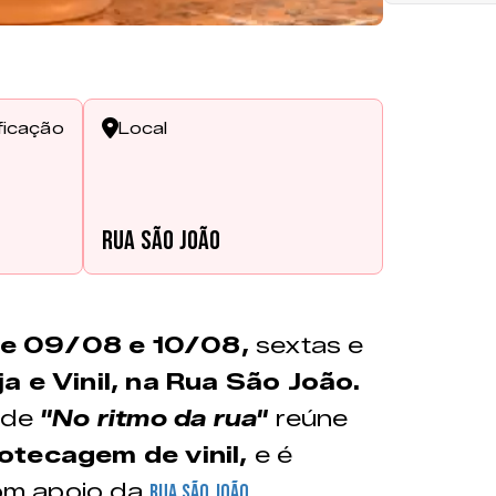
ficação
Local
Rua São João
e 09/08 e 10/08,
sextas e
ja e Vinil, na Rua São João.
n de
"No ritmo da rua"
reúne
otecagem de vinil,
e é
om apoio da
.
Rua São João