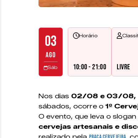
03
Horário
Classi
AGO
10:00 - 21:00
Livre
Sáb
Nos dias
02/08 e 03/08, 
sábados, ocorre o
1º Cerve
O evento, que leva o sloga
cervejas artesanais e disc
realizado pela
, c
Praça Cervejeira