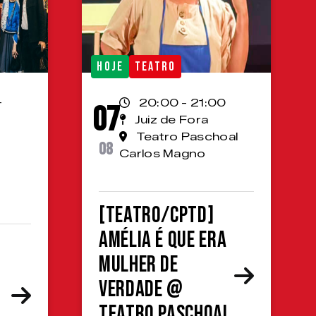
HOJE
TEATRO
-
20:00 - 21:00
07
Juiz de Fora
Teatro Paschoal
08
Carlos Magno
[TEATRO/CPTD]
Amélia é que era
mulher de
verdade @
Teatro Paschoal