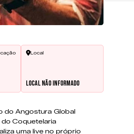
ficação
Local
Local não informado
o do Angostura Global
r do Coquetelaria
ealiza uma live no próprio