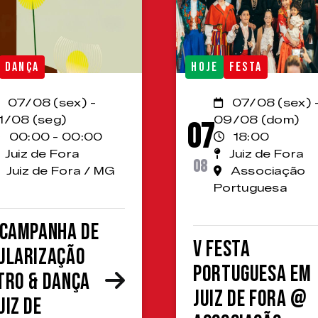
DANÇA
HOJE
FESTA
07/08 (sex) -
07/08 (sex) 
1/08 (seg)
09/08 (dom)
07
00:00 - 00:00
18:00
Juiz de Fora
Juiz de Fora
08
Juiz de Fora / MG
Associação
Portuguesa
 Campanha de
V Festa
ularização
Portuguesa em
tro & Dança
Juiz de Fora @
uiz de