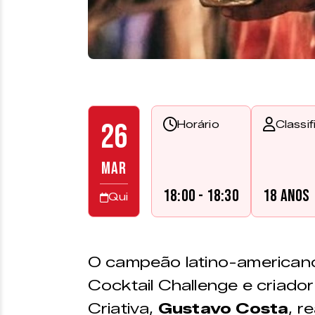
26
Horário
Classi
MAR
18:00 - 18:30
18 anos
Qui
O campeão latino-american
Cocktail Challenge e criado
Criativa,
Gustavo Costa
, r