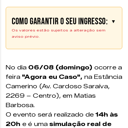
Como garantir o seu ingresso:
▼
Os valores estão sujeitos a alteração sem
aviso prévio.
Os ingressos podem ser adquiridos
na plataforma da
Uniticket |
Compre aqui
No dia
06/08 (domingo)
ocorre a
feira
"Agora eu Caso",
na Estância
Camerino (Av. Cardoso Saraíva,
2269 – Centro), em Matias
Barbosa.
O evento será realizado de
14h às
20h
e é uma
simulação real de