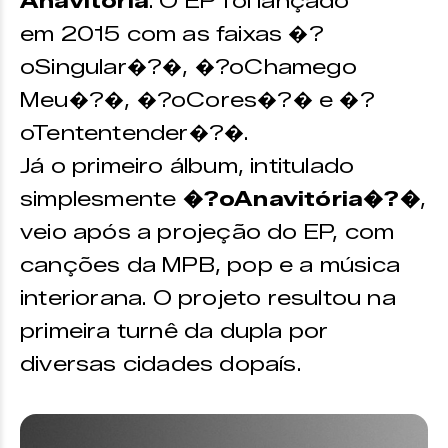
Anavitória
. O EP foi lançado
em 2015 com as faixas �?
oSingular�?�, �?oChamego
Meu�?�, �?oCores�?� e �?
oTententender�?�.
Já o primeiro álbum, intitulado
simplesmente
�?oAnavitória�?�
,
veio após a projeção do EP, com
canções da MPB, pop e a música
interiorana. O projeto resultou na
primeira turnê da dupla por
diversas cidades dopaís.