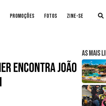
A
PROMOÇÕES
FOTOS
ZINE-SE
AS MAIS L
her encontra João
i