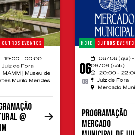
OUTROS EVENTOS
HOJE
OUTROS EVENTO
06/08 (qui) -
19:00 - 00:00
06
08/08 (sáb)
Juiz de Fora
20:00 - 22:0
MAMM | Museu de
08
Juiz de Fora
rtes Murilo Mendes
Mercado Muni
gramação
Programação
tural @
Mercado
MM
Municipal de Jui