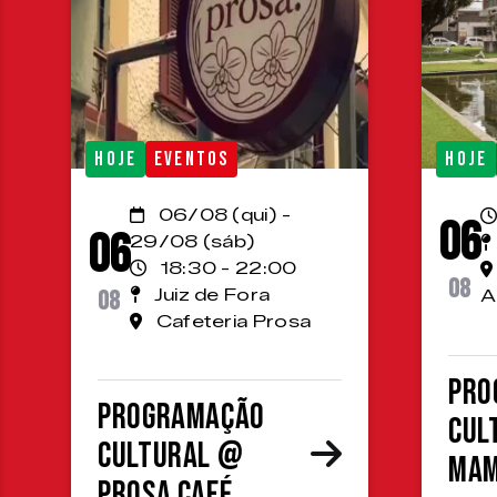
HOJE
EVENTOS
HOJE
06/08 (qui) -
06
06
29/08 (sáb)
18:30 - 22:00
08
08
Juiz de Fora
A
Cafeteria Prosa
Pro
Programação
cul
cultural @
MA
Prosa Café