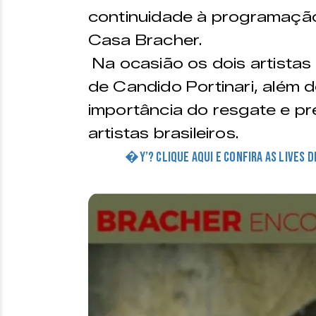
continuidade à programação
Casa Bracher.
Na ocasião os dois artistas 
de Candido Portinari, além 
importância do resgate e pr
artistas brasileiros.
�Y’? CLIQUE AQUI E CONFIRA AS LIVES 