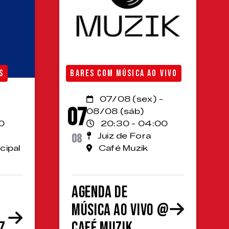
S
BARES COM MÚSICA AO VIVO
07/08 (sex) -
07
08/08 (sáb)
0
20:30 - 04:00
08
Juiz de Fora
cipal
Café Muzik
Agenda de
Música ao Vivo @
z
Café Muzik