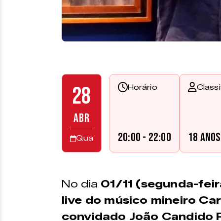
28
Horário
Class
ABR
20:00 - 22:00
18 anos
Qua
No dia
01/11 (segunda-feir
live do músico mineiro Ca
convidado João Candido P