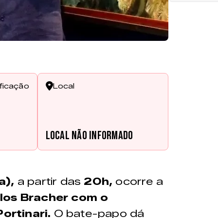
ificação
Local
Local não informado
a),
a partir das
20h,
ocorre a
rlos Bracher com o
ortinari.
O bate-papo dá