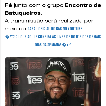
Fé
junto com o grupo
Encontro de
Batuqueiros.
A transmissão será realizada por
meio do
canal oficial do bar no Youtube.
�Y’? CLIQUE AQUI E CONFIRA AS LIVES DE HOJE E DOS DEMAIS
DIAS DA SEMANA! �Y’^