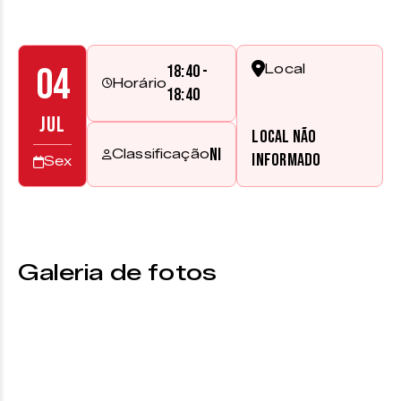
04
18:40 -
Local
Horário
18:40
JUL
Local não
NI
Classificação
informado
Sex
Galeria de fotos
&nbsp;
&nbsp;
&nbsp;
&nbsp;
&nbsp;
&nbsp;
&nbsp;
&nbsp;
&nbsp;
&nbsp;