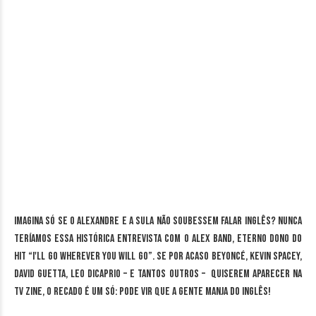
Imagina só se o Alexandre e a Sula não soubessem falar inglês? Nunca
teríamos essa histórica entrevista com o Alex Band, eterno dono do
hit “I'll go wherever you will go”. Se por acaso Beyoncé, Kevin Spacey,
David Guetta, Leo DiCaprio – e tantos outros – quiserem aparecer na
TV Zine, o recado é um só: pode vir que a gente manja do inglês!