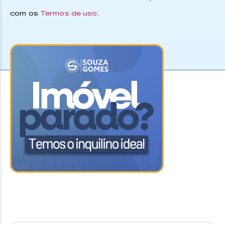
com os
Termos de uso
.