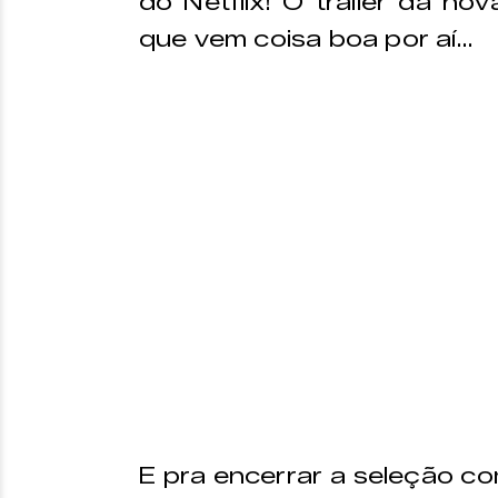
do Netflix! O trailer da no
que vem coisa boa por aí…
E pra encerrar a seleção co