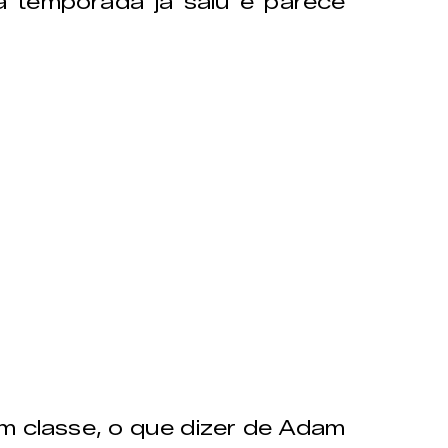
va temporada já saiu e parece
m classe, o que dizer de Adam