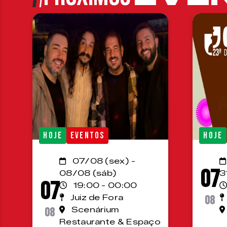
HOJE
EVENTOS
HOJE
07/08 (sex) -
07
08/08 (sáb)
3
07
19:00 - 00:00
Juiz de Fora
08
08
Scenárium
Restaurante & Espaço