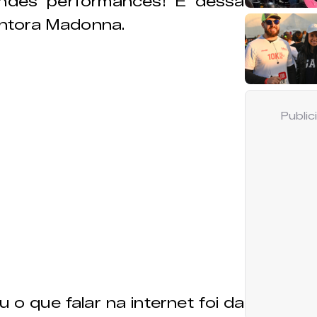
ndes performances! E dessa
cantora Madonna.
Publi
o que falar na internet foi da