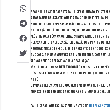
Segundo o fisioterapeuta Paulo César Rufato, existem m
A
Massagem relaxante
, que é a mais comum e pedida, p
nódulos, usando apenas as mãos ou aparelhos e equipa
a retenção de líquido no corpo, retirando toxinas e me
Além disso, a técnica oriental
Shiatsu
atinge os pontos
relaxamento, energização, liberação dos pontos de te
promove ainda o re-equilíbrio energético de todos os 
emoções. A indiana
Ayurvédica
é mais intensa, com a util
alongamentos relacionados à respiração.
Já a técnica chinesa
Reflexologia
é um sistema terapêut
pés. Essa técnica baseia-se no princípio de que todos 
no pé.
E para aqueles (as) que querem dar um gás no projeto
adiposo, redistribuindo a gordura e diminuindo a celulit
Paulo César, que faz os atendimentos no
Hotel Constan