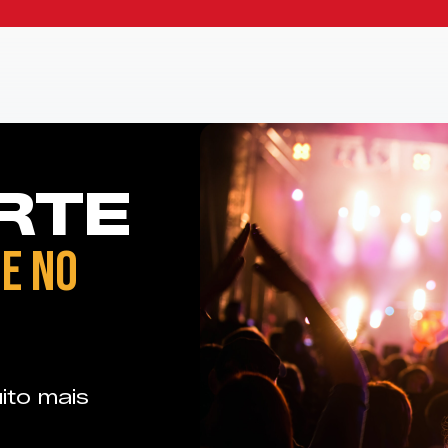
RTE
E NO
ito mais