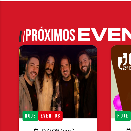
EVE
PRÓXIMOS
HOJE
EVENTOS
HOJE
07/08 (sex) -