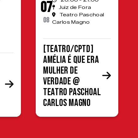
20:00 - 21:00
07
Juiz de Fora
Teatro Paschoal
08
Carlos Magno
[TEATRO/CPTD]
Amélia é que era
mulher de
verdade @
Teatro Paschoal
Carlos Magno