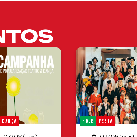
NTOS
DANÇA
HOJE
FESTA
07/08 (sex) -
07/08 (sex) 