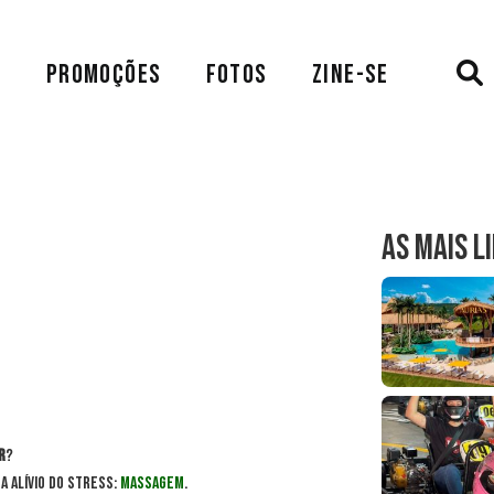
A
PROMOÇÕES
FOTOS
ZINE-SE
AS MAIS L
r
?
sa alívio do stress:
massagem
.