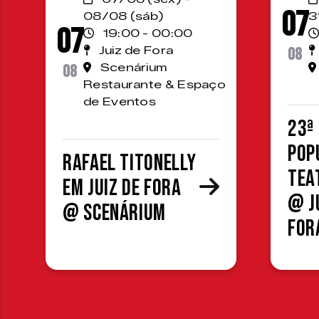
07
08/08 (sáb)
3
07
19:00 - 00:00
Juiz de Fora
08
08
Scenárium
Restaurante & Espaço
de Eventos
23ª
Pop
Rafael Titonelly
Tea
em Juiz de Fora
@ J
@ Scenárium
For