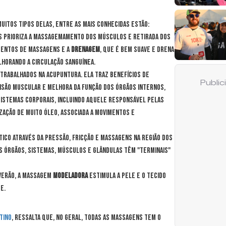
uitos tipos delas, entre as mais conhecidas estão:
ois prioriza a massagemamento dos músculos e retirada dos
mentos de massagens e a
Drenagem
, que é bem suave e drena
lhorando a circulação sanguínea.
 trabalhados na acupuntura. Ela traz benefícios de
Publi
nsão muscular e melhora da função dos órgãos internos,
sistemas corporais, incluindo aquele responsável pelas
ização de muito óleo, associada a movimentos e
ico através da pressão, fricção e massagens na região dos
os órgãos, sistemas, músculos e glândulas têm "terminais"
 verão, a massagem
Modeladora
estimula a pele e o tecido
e.
tino
, ressalta que, no geral, todas as massagens tem o