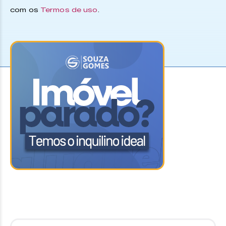
com os
Termos de uso
.