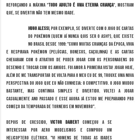
reforçando a máxima "
todo adulto é uma eterna criança
", mostram
que, se divertir não tem mesmo idade.
Hugo Alessi
, por exemplo, se diverte com o jogo de cartas
do Pokémon (quem aí nunca quis ser o Ash?), que existe
no Brasil desde 1999: "Como muitas crianças da época, vivia
e respirava Pokémon (pelúcias, bonecos, caçulinha) e as cartas
chegaram com o atrativo de poder jogar com os personagens do
desenho e trocar com os amigos. Foi amor à primeira vista! Jogar hoje,
além de me transportar de volta para o meu eu de 99, trouxe uma nova
perspectiva do jogo que eu não conhecia: o competitivo. O jogo mudou
bastante, mas continua simples e divertido. Voltei a jogar
casualmente ano passado e esse agora já estou me preparando pro
começo da temporada de torneios em novembro".
Depois de crescido,
Victor Daibert
começou a se
interessar por aero modelismos e comprou um
helicoptero elétrico. "Vi homens de todas as idades