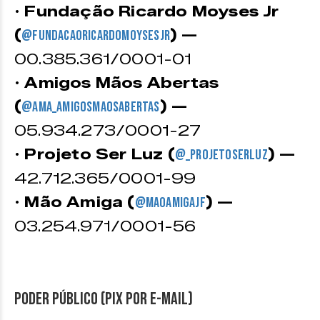
•
Fundação Ricardo Moyses Jr
(
) —
@fundacaoricardomoysesjr
00.385.361/0001-01
•
Amigos Mãos Abertas
(
) —
@ama_amigosmaosabertas
05.934.273/0001-27
•
Projeto Ser Luz (
) —
@_projetoserluz
42.712.365/0001-99
•
Mão Amiga (
) —
@maoamigajf
03.254.971/0001-56
Poder público (PIX por e-mail)