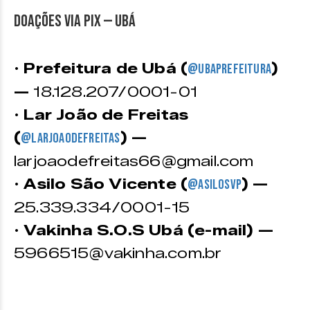
DOAÇÕES VIA PIX — UBÁ
•
Prefeitura de Ubá (
)
@ubaprefeitura
—
18.128.207/0001-01
•
Lar João de Freitas
(
) —
@larjoaodefreitas
larjoaodefreitas66@gmail.com
•
Asilo São Vicente (
) —
@asilosvp
25.339.334/0001-15
•
Vakinha S.O.S Ubá (e-mail) —
5966515@vakinha.com.br