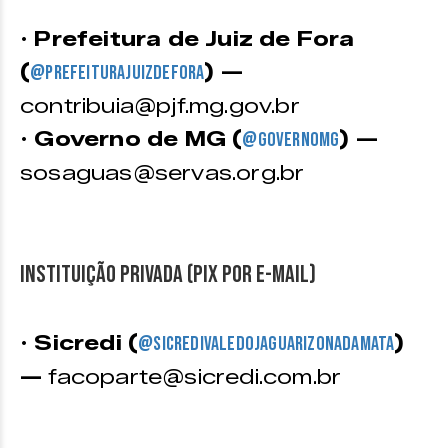
•
Prefeitura de Juiz de Fora
(
) —
@prefeiturajuizdefora
contribuia@pjf.mg.gov.br
•
Governo de MG (
) —
@governomg
sosaguas@servas.org.br
Instituição privada (PIX por e-mail)
•
Sicredi (
)
@sicredivaledojaguarizonadamata
—
facoparte@sicredi.com.br