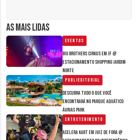
AS MAIS LIDAS
Eventos
Big Brothers Cirkus em JF @
estacionamento Shopping Jardim
Norte
Publieditorial
Descubra tudo o que você
encontrará no parque aquático
Áurias Park
Entretenimento
Acelera Kart em Juiz de Fora @