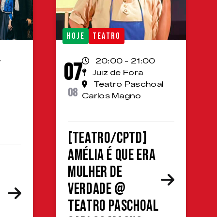
HOJE
TEATRO
-
20:00 - 21:00
07
Juiz de Fora
Teatro Paschoal
08
Carlos Magno
[TEATRO/CPTD]
Amélia é que era
mulher de
verdade @
Teatro Paschoal