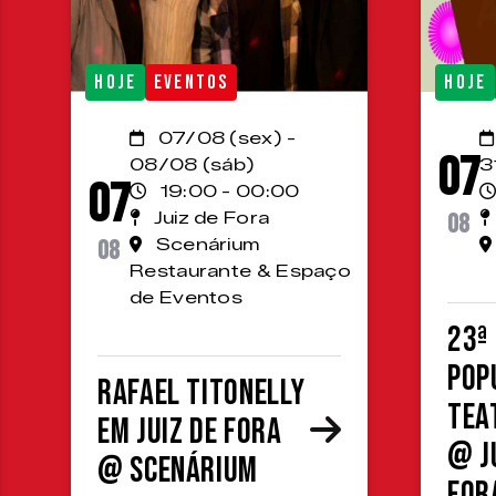
HOJE
EVENTOS
HOJE
07/08 (sex) -
07
08/08 (sáb)
3
07
19:00 - 00:00
Juiz de Fora
08
08
Scenárium
Restaurante & Espaço
de Eventos
23ª
Pop
Rafael Titonelly
Tea
em Juiz de Fora
@ J
@ Scenárium
For