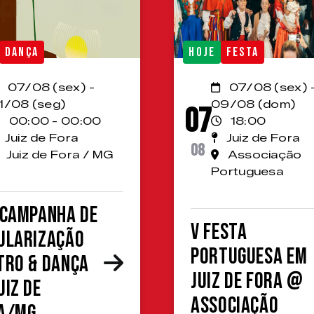
DANÇA
HOJE
FESTA
07/08 (sex) -
07/08 (sex) 
1/08 (seg)
09/08 (dom)
07
00:00 - 00:00
18:00
Juiz de Fora
Juiz de Fora
08
Juiz de Fora / MG
Associação
Portuguesa
 Campanha de
V Festa
ularização
Portuguesa em
tro & Dança
Juiz de Fora @
uiz de
Associação
a/MG