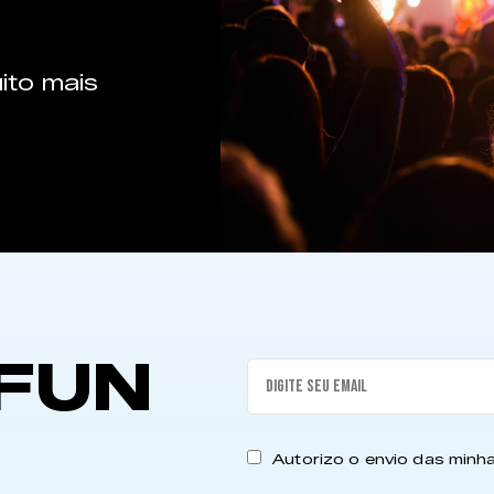
ito mais
FUN
Autorizo o envio das min