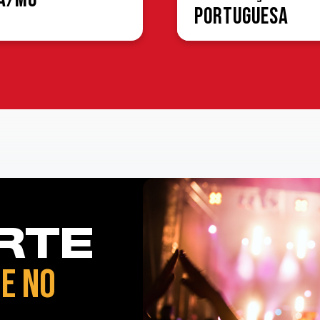
Portuguesa
RTE
E NO