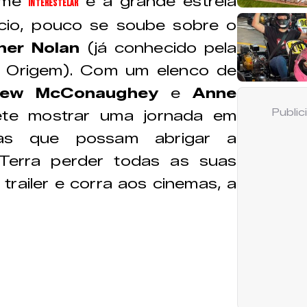
ilme
é a grande estreia
Interestelar
cio, pouco se soube sobre o
her Nolan
(já conhecido pela
A Origem). Com um elenco de
hew McConaughey
e
Anne
Publi
ete mostrar uma jornada em
as que possam abrigar a
Terra perder todas as suas
 trailer e corra aos cinemas, a