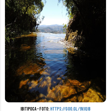
Ibitipoca – foto:
https://goo.gl/9vJqiB