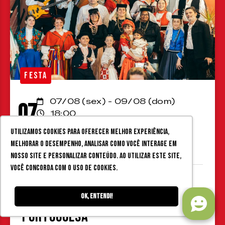
FESTA
07/08 (sex) - 09/08 (dom)
07
18:00
Juiz de Fora
08
Utilizamos cookies para oferecer melhor experiência,
Associação Portuguesa
melhorar o desempenho, analisar como você interage em
nosso site e personalizar conteúdo. Ao utilizar este site,
você concorda com o uso de cookies.
V Festa Portuguesa em Juiz de
Fora @ Associação
Ok, entendi!
Portuguesa