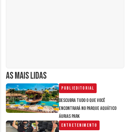
AS MAIS LIDAS
Publieditorial
Descubra tudo o que você
encontrará no parque aquático
Áurias Park
Entretenimento