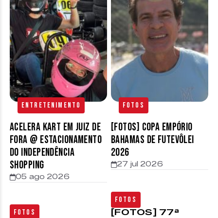
Entretenimento
Fotos
Acelera Kart em Juiz de
[FOTOS] Copa Empório
Fora @ estacionamento
Bahamas de Futevôlei
do Independência
2026
Shopping
27 jul 2026
05 ago 2026
Fotos
[FOTOS] 77ª
Fotos