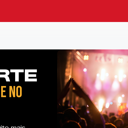
RTE
E NO
ito mais