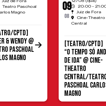
12/08 (qua)
Juiz de Fora
09
20:00 - 21:0
Teatro Paschoal
Juiz de Fora
arlos Magno
08
Cine-Theatro
Central
ATRO/CPTD]
er & Wendy @
[TEATRO/CPTD]
tro Paschoal
“O Tempo Só An
los Magno
de Ida” @ Cine-
Theatro
Central/Teatr
Paschoal Carlo
Magno