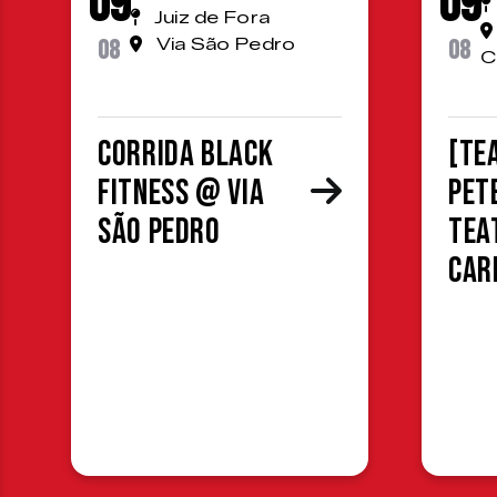
09
09
Juiz de Fora
08
Via São Pedro
08
C
Corrida Black
[TE
Fitness @ Via
Pet
São Pedro
Tea
Car