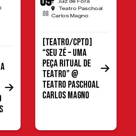
09
Juiz de Fora
0
Teatro Paschoal
08
Carlos Magno
[TEATRO/CPTD]
“Seu Zé – Uma
peça ritual de
da
teatro” @
Teatro Paschoal
Carlos Magno
o
s