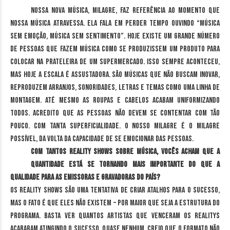
Nossa nova música, Milagre, faz referência ao momento que
nossa música atravessa. Ela fala em perder tempo ouvindo “música
sem emoção, música sem sentimento”. Hoje existe um grande número
de pessoas que fazem música como se produzissem um produto para
colocar na prateleira de um supermercado. Isso sempre aconteceu,
mas hoje a escala é assustadora. São músicas que não buscam inovar,
reproduzem arranjos, sonoridades, letras e temas como uma linha de
montagem. Até mesmo as roupas e cabelos acabam uniformizando
todos. Acredito que as pessoas não devem se contentar com tão
pouco. Com tanta superficialidade. O nosso Milagre é o milagre
possível, da volta da capacidade de se emocionar das pessoas.
Com tantos reality shows sobre música, vocês acham que a
quantidade está se tornando mais importante do que a
qualidade para as emissoras e gravadoras do país?
Os reality shows são uma tentativa de criar atalhos para o sucesso,
mas o fato é que eles não existem – por maior que seja a estrutura do
programa. Basta ver quantos artistas que venceram os realitys
acabaram atingindo o sucesso. Quase nenhum. Creio que o formato não