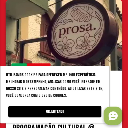
HOJE
EVENTOS
Utilizamos cookies para oferecer melhor experiência,
melhorar o desempenho, analisar como você interage em
06/08 (qui) - 29/08 (sáb)
06
nosso site e personalizar conteúdo. Ao utilizar este site,
18:30 - 22:00
você concorda com o uso de cookies.
Juiz de Fora
08
Cafeteria Prosa
Ok, entendi!