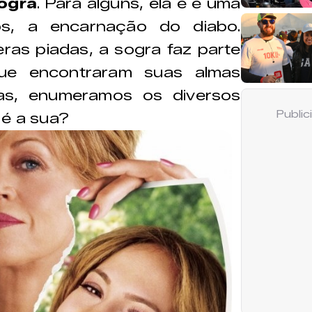
ogra
. Para alguns, ela é é uma
s, a encarnação do diabo.
ras piadas, a sogra faz parte
ue encontraram suas almas
as, enumeramos os diversos
Publi
 é a sua?