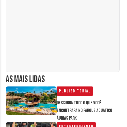
AS MAIS LIDAS
Publieditorial
Descubra tudo o que você
encontrará no parque aquático
Áurias Park
Entretenimento