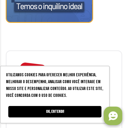
Utilizamos cookies para oferecer melhor experiência,
melhorar o desempenho, analisar como você interage em
nosso site e personalizar conteúdo. Ao utilizar este site,
O Zine Cultural
é a melhor fonte
você concorda com o uso de cookies.
de informações sobre
entretenimento em Juiz de Fora
Ok, entendi!
e região.